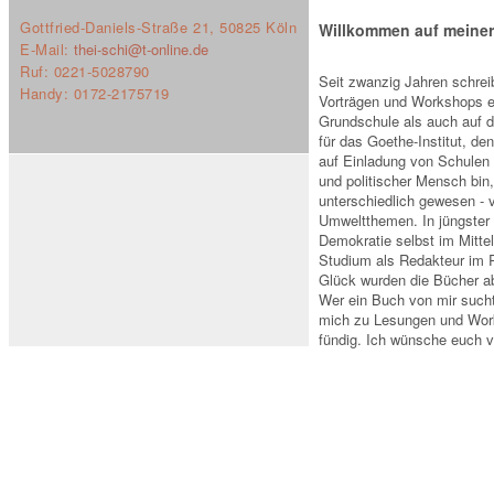
Gottfried-Daniels-Straße 21, 50825 Köln
Willkommen auf meiner
E-Mail:
thei-schi@t-online.de
Ruf: 0221-5028790
Seit zwanzig Jahren schre
Handy: 0172-2175719
Vorträgen und Workshops ei
Grundschule als auch auf 
für das Goethe-Institut, de
auf Einladung von Schulen u
und politischer Mensch bin,
unterschiedlich gewesen - 
Umweltthemen. In jüngster 
Demokratie selbst im Mitte
Studium als Redakteur im 
Glück wurden die Bücher a
Wer ein Buch von mir sucht,
mich zu Lesungen und Work
fündig. Ich wünsche euch v