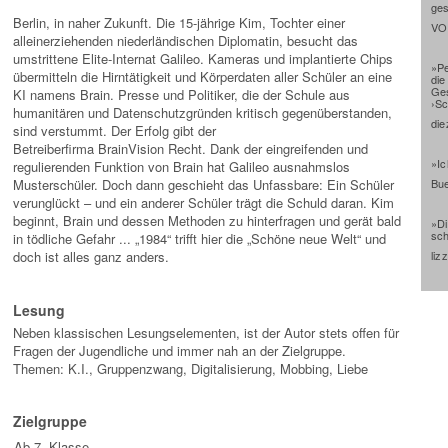
ge
Berlin, in naher Zukunft. Die 15-jährige Kim, Tochter einer
VO
alleinerziehenden niederländischen Diplomatin, besucht das
umstrittene Elite-Internat Galileo. Kameras und implantierte Chips
»Pe
übermitteln die Hirntätigkeit und Körperdaten aller Schüler an eine
die
Ges
KI namens Brain. Presse und Politiker, die der Schule aus
›Sc
humanitären und Datenschutzgründen kritisch gegenüberstanden,
die
sind verstummt. Der Erfolg gibt der
Betreiberfirma BrainVision Recht. Dank der eingreifenden und
»Ic
regulierenden Funktion von Brain hat Galileo ausnahmslos
Musterschüler. Doch dann geschieht das Unfassbare: Ein Schüler
Bue
verunglückt – und ein anderer Schüler trägt die Schuld daran. Kim
beginnt, Brain und dessen Methoden zu hinterfragen und gerät bald
»Di
sch
in tödliche Gefahr ... „1984“ trifft hier die „Schöne neue Welt“ und
doch ist alles ganz anders.
liz
Lesung
Neben klassischen Lesungselementen, ist der Autor stets offen für
Fragen der Jugendliche und immer nah an der Zielgruppe.
Themen: K.I., Gruppenzwang, Digitalisierung, Mobbing, Liebe
Zielgruppe
Ab 7. Klasse