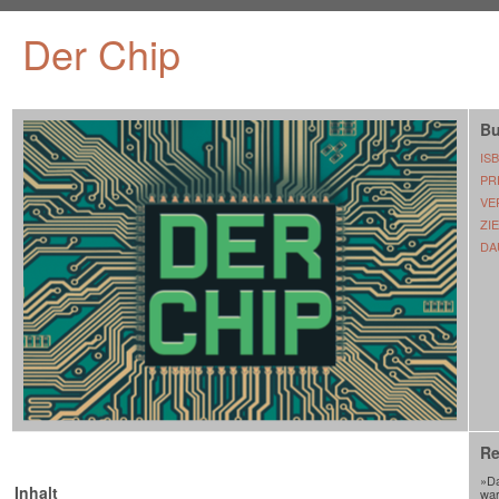
Der Chip
Bu
IS
PR
VE
ZI
DA
Re
»Da
Inhalt
war