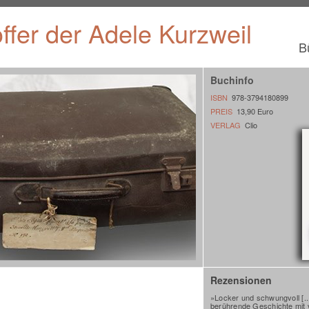
ffer der Adele Kurzweil
B
Buchinfo
ISBN
978-3794180899
PREIS
13,90 Euro
VERLAG
Clio
Rezensionen
»Locker und schwungvoll [...]
berührende Geschichte mit 