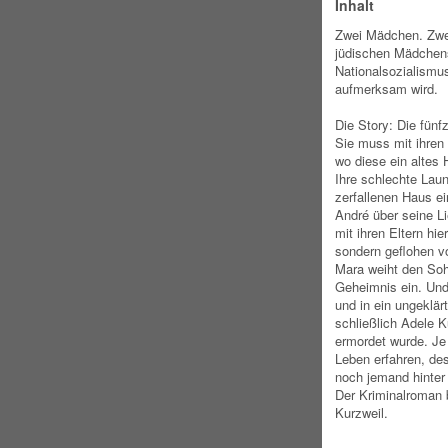
Inhalt
Zwei Mädchen. Zwei
jüdischen Mädchen
Nationalsozialismu
aufmerksam wird.
Die Story: Die fünfz
Sie muss mit ihren 
wo diese ein altes
Ihre schlechte Laun
zerfallenen Haus ei
André über seine L
mit ihren Eltern hie
sondern geflohen v
Mara weiht den Soh
Geheimnis ein. Und
und in ein ungeklä
schließlich Adele K
ermordet wurde. Je
Leben erfahren, dest
noch jemand hinter
Der Kriminalroman 
Kurzweil.