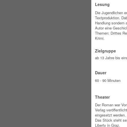
Lesung
Die Jugendlichen er
Textproduktion. Dab
Handlung sondern a
Autor eine Geschi
Themen: Drittes Re
Krimi.
Zielgruppe
ab 13 Jahre bis ein
Dauer
60 - 90 Minuten
Theater
Der Roman war Vorl
Verlag veröffentlic
eingesetzt werden.
Das Stück steht se
Liberty in Graz.