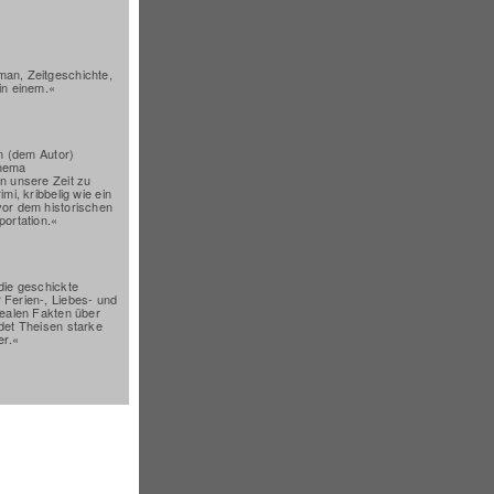
an, Zeitgeschichte,
in einem.«
hm (dem Autor)
Thema
n unsere Zeit zu
mi, kribbelig wie ein
vor dem historischen
portation.«
die geschickte
 Ferien-, Liebes- und
realen Fakten über
det Theisen starke
er.«