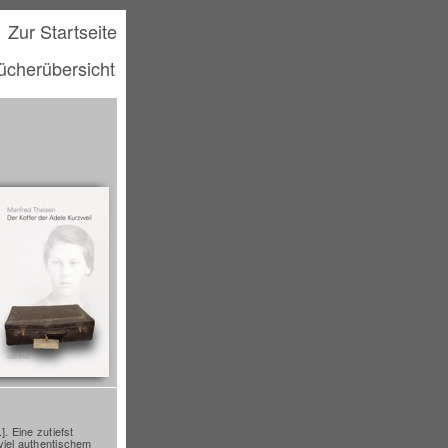
Zur Startseite
ücherübersicht
. Eine zutiefst
viel authentischem