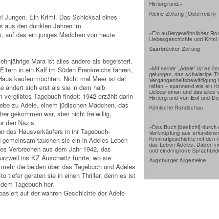
Hintergrund.«
Kleine Zeitung (Österreich)
 Jungen. Ein Krimi. Das Schicksal eines
s aus den dunklen Jahren im
»Ein außergewöhnlicher Rom
s, auf das ein junges Mädchen von heute
Liebesgeschichte und Krimi 
Saarbrücker Zeitung
ehnjährige Mara ist alles andere als begeistert.
»Mit seiner „Adele“ ist es i
Eltern in ein Kaff im Süden Frankreichs fahren,
gelungen, das schwierige 
 Haus kaufen möchten. Nicht mal Meer ist da!
Vergangenheitsbewältigung i
retten – spannend wie ein Kri
e ändert sich erst als sie in dem halb
Liebesroman und das alles 
n vergilbtes Tagebuch findet: 1942 erzählt darin
Hintergrund von Exil und De
iebe zu Adele, einem jüdischen Mädchen, das
Kölnische Rundschau
rher gekommen war, aber nicht freiwillig,
or den Nazis.
»Das Buch [besticht] durch 
n des Hausverkäufers in ihr Tagebuch-
Verknüpfung aus erfundener
Kriminalgeschichte mit den 
 gemeinsam tauchen sie ein in Adeles Leben
das Leben Adeles. Dabei fin
rtes Verbrechen aus dem Jahr 1942, das
und eindringliche Sprachbild
urzweil ins KZ Auschwitz führte, wo sie
Augsburger Allgemeine
 mehr die beiden über das Tagebuch und Adeles
o tiefer geraten sie in einen Thriller, denn es ist
 dem Tagebuch her.
basiert auf der wahren Geschichte der Adele