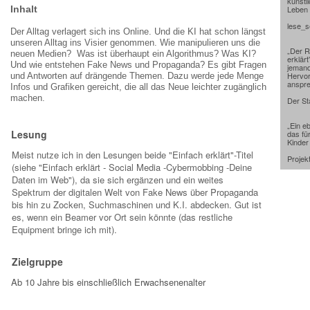
künstli
Inhalt
Leben 
lese_s
Der Alltag verlagert sich ins Online. Und die KI hat schon längst
unseren Alltag ins Visier genommen. Wie manipulieren uns die
„Der R
neuen Medien? Was ist überhaupt ein Algorithmus? Was KI?
erklär
Und wie entstehen Fake News und Propaganda? Es gibt Fragen
jemand
Hervor
und Antworten auf drängende Themen. Dazu werde jede Menge
anspre
Infos und Grafiken gereicht, die all das Neue leichter zugänglich
machen.
Der St
„Ein e
Lesung
das fü
Kinder
Meist nutze ich in den Lesungen beide "Einfach erklärt"-Titel
Projek
(siehe "Einfach erklärt - Social Media -Cybermobbing -Deine
Daten im Web"), da sie sich ergänzen und ein weites
Spektrum der digitalen Welt von Fake News über Propaganda
bis hin zu Zocken, Suchmaschinen und K.I. abdecken. Gut ist
es, wenn ein Beamer vor Ort sein könnte (das restliche
Equipment bringe ich mit).
Zielgruppe
Ab 10 Jahre bis einschließlich Erwachsenenalter