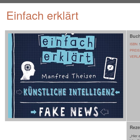
Einfach erklärt
Buch
ISBN
PREIS
VERL
Reze
„
Hier 